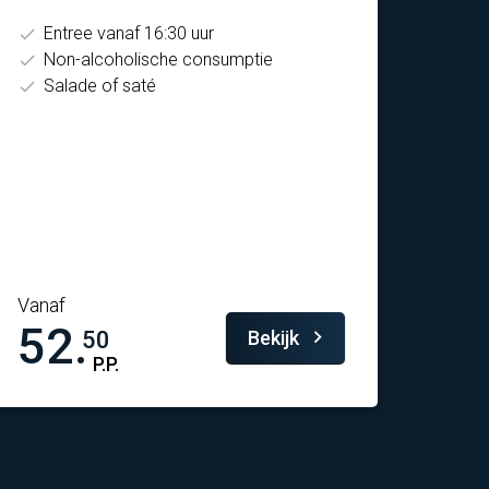
Entree vanaf 16:30 uur
Non-alcoholische consumptie
Salade of saté
Vanaf
52.
Bekijk
50
P.P.