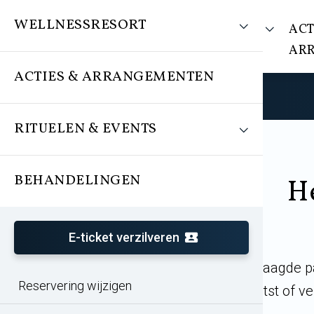
WELLNESSRESORT
WELLNESSRESORT
ACT
AR
ACTIES & ARRANGEMENTEN
RITUELEN & EVENTS
BEHANDELINGEN
He
E-ticket verzilveren
De door jou opgevraagde pa
Reservering wijzigen
daarbij verplaatst of v