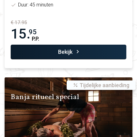
Duur: 45 minuten
€ 17.95
15.
95
P.P.
Bekijk
Tijdelijke aanbieding
Banja ritueel special