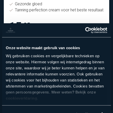
Gezonde gloed
Tanning perfection cream voor het beste resultaat
15.
95
P.P.
Bekijk
Onze website maakt gebruik van cookies
Wij gebruiken cookies en vergelijkbare technieken op
onze website. Hiermee volgen wij internetgedrag binnen
onze site, waardoor wij je beter kunnen helpen en je van
relevantere informatie kunnen voorzien. Ook gebruiken
Muscle relieve ritueel
wij cookies voor het bijhouden van statistieken en het
afstemmen van marketingdoeleinden. Cookies bevatten
geen persoonsgegevens. Meer weten? Bekijk onze
cookieverklaring
.