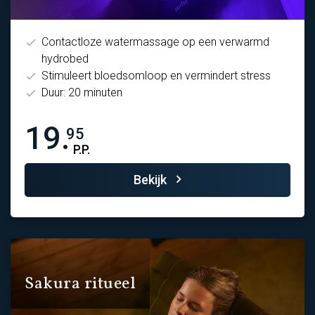
Contactloze watermassage op een verwarmd
hydrobed
Stimuleert bloedsomloop en vermindert stress
Duur: 20 minuten
19.
95
P.P.
Bekijk
Sakura ritueel