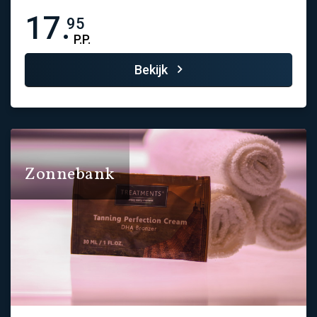
17.
95
P.P.
Bekijk
Zonnebank