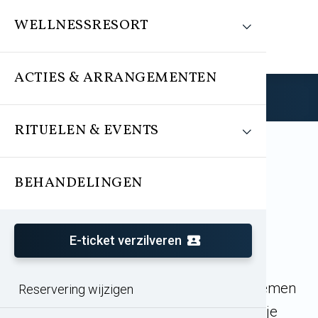
WELLNESSRESORT
ACTIES & ARRANGEMENTEN
Reserveren
RITUELEN & EVENTS
BEHANDELINGEN
Ervaar bijzondere
wellnessrituelen
E-ticket verzilveren
Tijdens je dagje wellness kun je deelnemen
Reservering wijzigen
aan bijzondere groeps
rituelen
. Laat je