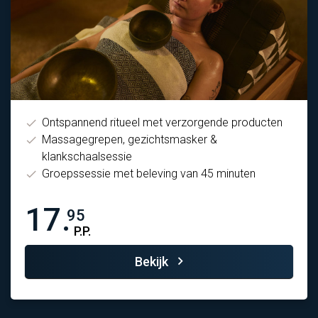
Ontspannend ritueel met verzorgende producten
Massagegrepen, gezichtsmasker &
klankschaalsessie
Groepssessie met beleving van 45 minuten
17.
95
P.P.
Bekijk