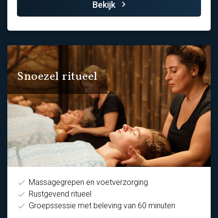
Bekijk
Snoezel ritueel
Massagegrepen en voetverzorging
Rustgevend ritueel
Groepssessie met beleving van 60 minuten