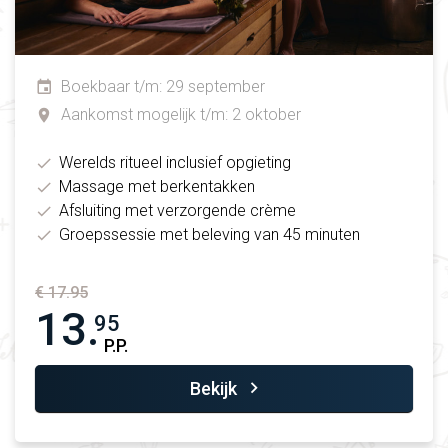
Boekbaar t/m: 29 september
Aankomst mogelijk t/m: 2 oktober
Werelds ritueel inclusief opgieting
Massage met berkentakken
Afsluiting met verzorgende crème
Groepssessie met beleving van 45 minuten
€ 17.95
13.
95
P.P.
Bekijk