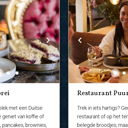
rei
Restaurant Puu
plek met een Duitse
Trek in iets hartigs? Ge
 geniet van koffie of
restaurant of op het ter
, pancakes, brownies,
belegde broodjes, maal