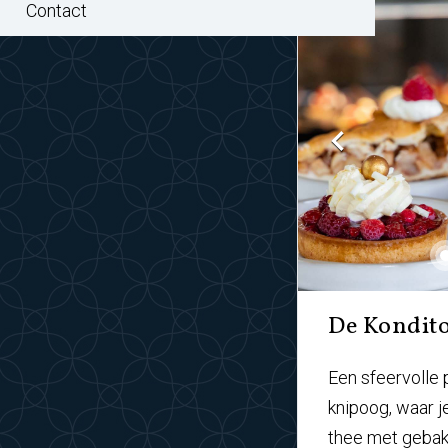
Contact
De Kondito
Een sfeervolle 
knipoog, waar je
thee met gebak