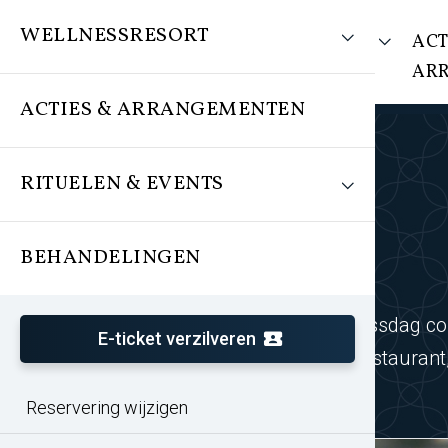
WELLNESSRESORT
WELLNESSRESORT
ACT
AR
ACTIES & ARRANGEMENTEN
RITUELEN & EVENTS
BEHANDELINGEN
Maak jouw wellnessdag comp
E-ticket verzilveren
of diner in het restauran
Reservering wijzigen