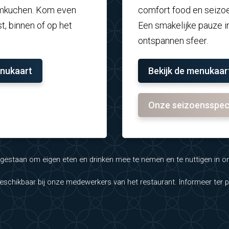
ammkuchen. Kom even
comfort food en seizo
t, binnen of op het
Een smakelijke pauze i
ontspannen sfeer.
enukaart
Bekijk de menukaar
Onze seizoensspec
oegestaan om eigen eten en drinken mee te nemen en te nuttigen in o
 beschikbaar bij onze medewerkers van het restaurant. Informeer ter 