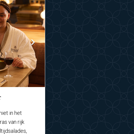
r
niet in het
ras van rijk
tijdsalades,