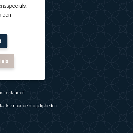
ensspecials.
n een
t
ials
ns restaurant.
plaatse naar de mogelijkheden.