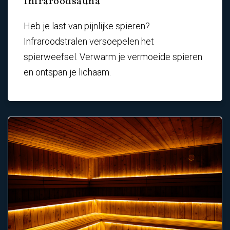
Infraroodsauna
Heb je last van pijnlijke spieren?
Infraroodstralen versoepelen het
spierweefsel. Verwarm je vermoeide spieren
en ontspan je lichaam.