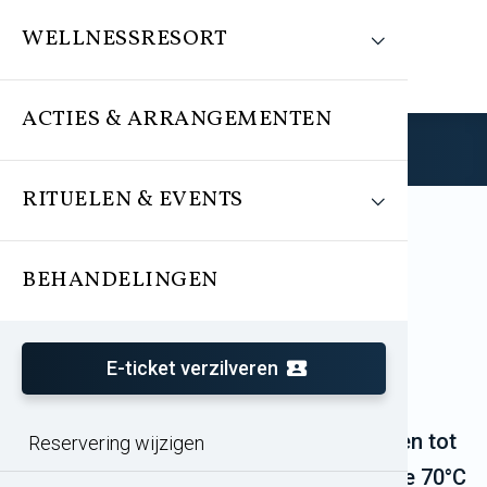
WELLNESSRESORT
ACTIES & ARRANGEMENTEN
Reserveren
RITUELEN & EVENTS
BEHANDELINGEN
Sauna's bij Elysium
Rotterdam-Bleiswijk
E-ticket verzilveren
Bekijk de sauna's met lage
temperaturen tot
Reservering wijzigen
65°C
,
de met een temperatuur
tussen
de 70°C