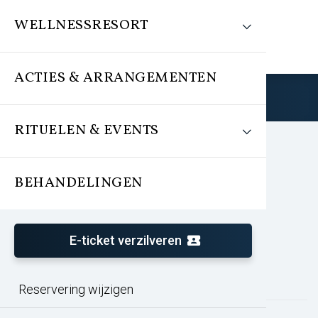
WELLNESSRESORT
ACTIES & ARRANGEMENTEN
Reserveren
RITUELEN & EVENTS
BEHANDELINGEN
Schrijf je nu in voor de
nieuwsbrief
E-ticket verzilveren
E-mail adres
Reservering wijzigen