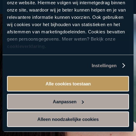
onze website. Hiermee volgen wij internetgedrag binnen
onze site, waardoor wij je beter kunnen helpen en je van
relevantere informatie kunnen voorzien. Ook gebruiken
wij cookies voor het bijhouden van statistieken en het
afstemmen van marketingdoeleinden. Cookies bevatten
geen persoonsgegevens. Meer weten? Bekijk onze
cookieverklaring
.
Instellingen
Alle cookies toestaan
Bekijk onze tijdelijke acties
en aanbiedingen
Aanpassen
Alleen noodzakelijke cookies
Ontdek de acties