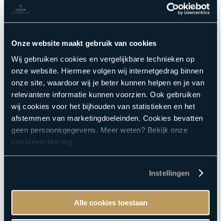
Do it yourself Revital (€10,95)
Do it yourself Spa Care (€10,95)
Onze website maakt gebruik van cookies
Anders,... (geef hieronder je keuze aan)
Wij gebruiken cookies en vergelijkbare technieken op
Eventuele opmerkingen:
onze website. Hiermee volgen wij internetgedrag binnen
onze site, waardoor wij je beter kunnen helpen en je van
relevantere informatie kunnen voorzien. Ook gebruiken
wij cookies voor het bijhouden van statistieken en het
afstemmen van marketingdoeleinden. Cookies bevatten
geen persoonsgegevens. Meer weten? Bekijk onze
cookieverklaring
.
Instellingen
Alle cookies toestaan