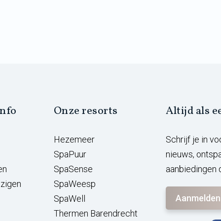
info
Onze resorts
Altijd als 
Hezemeer
Schrijf je in 
SpaPuur
nieuws, ontsp
en
SpaSense
aanbiedingen d
jzigen
SpaWeesp
Aanmelden
SpaWell
Thermen Barendrecht