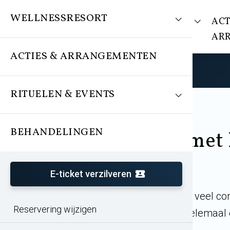
WELLNESSRESORT
WELLNESSRESORT
ACT
AR
ACTIES & ARRANGEMENTEN
RITUELEN & EVENTS
BEHANDELINGEN
Samenwerken met 
E-ticket verzilveren
De wereld van wellness is voor veel co
Reservering wijzigen
laden lichaam en geeft weer helemaal 