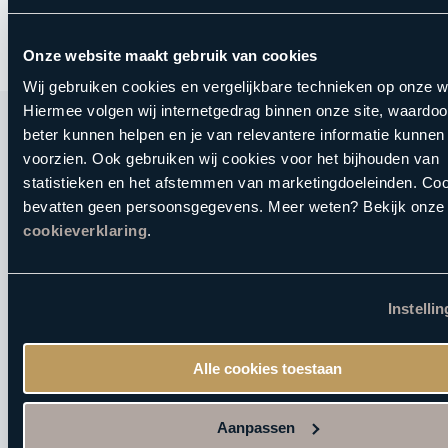
Onze website maakt gebruik van cookies
Wij gebruiken cookies en vergelijkbare technieken op onze w
Hiermee volgen wij internetgedrag binnen onze site, waardoor
beter kunnen helpen en je van relevantere informatie kunnen
voorzien. Ook gebruiken wij cookies voor het bijhouden van
Direct naar
statistieken en het afstemmen van marketingdoeleinden. Co
bevatten geen persoonsgegevens. Meer weten? Bekijk onze
cookieverklaring
.
Sauna
Reserveren
Acties
Instelli
E-ticket verzilveren
Saunabon
Alle cookies toestaan
Arrangementen
Vacatures
Aanpassen